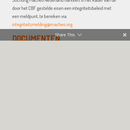
door het CBF gestelde eisen een integriteitsbeleid met
een meldpunt, te bereiken via:
integriteitsmelding@macheo.org
Share This
DOCUMENTEN
Oudere nieuwsbrieven
Nieuwsbrief december 2021
Nieuwsbrief oktober 2021
Nieuwsbrief juni 2021
‘Even tussendoor’ nieuwsbrief april 2021
Nieuwsbrief februari 2021: