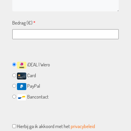
Bedrag (
€
)
*
iDEAL | Wero
Card
PayPal
Bancontact
Hierbij ga ik akkoord met het
privacybeleid