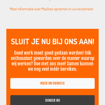
Meer informatie over Macheo opnemen in uw testament
.
SLUIT JE NU BIJ ONS AAN!
Goed werk moet goed gedaan worden! Oók
enthousiast geworden over de manier waarop
wij werken? Doe met ons mee! Samen kunnen
we nog veel méér bereiken.
MEER INFORMATIE
DONEER NU