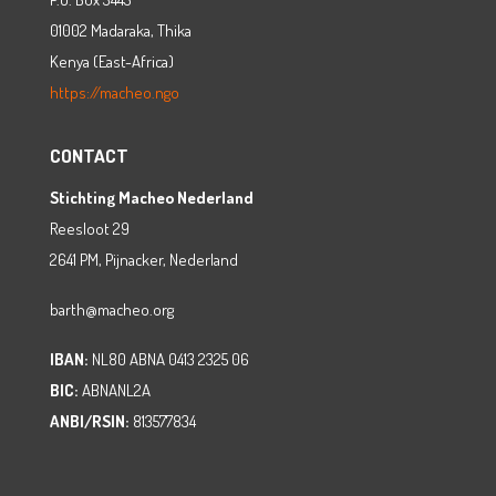
01002 Madaraka, Thika
Kenya (East-Africa)
https://macheo.ngo
CONTACT
Stichting Macheo Nederland
Reesloot 29
2641 PM, Pijnacker, Nederland
barth@macheo.org
IBAN:
NL80 ABNA 0413 2325 06
BIC:
ABNANL2A
ANBI/RSIN:
813577834