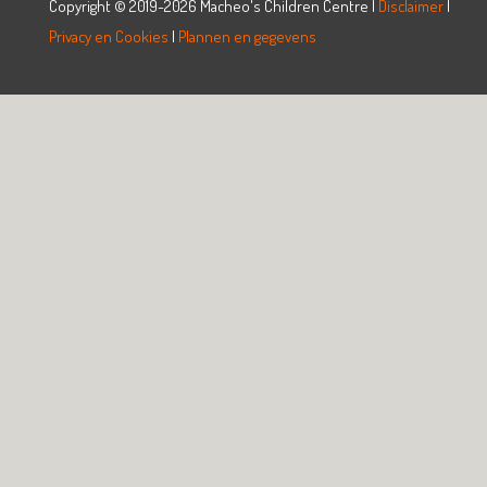
Copyright © 2019-2026 Macheo's Children Centre |
Disclaimer
|
Privacy en Cookies
|
Plannen en gegevens